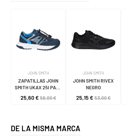
JOHN SMITH
JOHN SMITH
ZAPATILLAS JOHN
JOHN SMITH RIVEX
GEO
SMITH UKAX 25I PARA
NEGRO
GEO
NIÑO AZUL MARINO
25,60 €
25,15 €
28
56,00 €
53,00 €
DEP
C07
DE LA MISMA MARCA