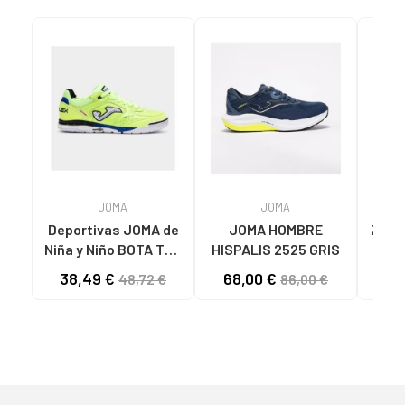
JOMA
JOMA
Deportivas JOMA de
JOMA HOMBRE
ZAPA
Niña y Niño BOTA TOP
HISPALIS 2525 GRIS
MUJ
FLEX 2511 VARIOS
LAD
38,49 €
68,00 €
32
48,72 €
86,00 €
COLORES
N