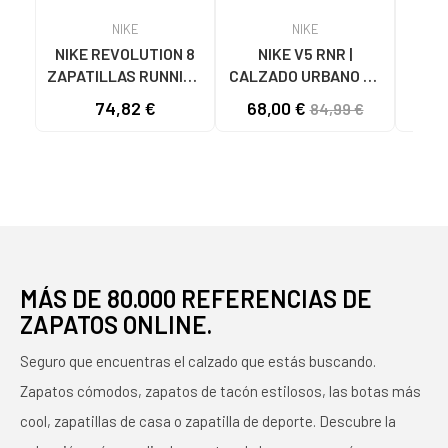
NIKE
NIKE
NIKE REVOLUTION 8
NIKE V5 RNR |
ZA
ZAPATILLAS RUNNING
CALZADO URBANO DE
BAL
MUJER HJ8485-005
RUNNING MODERNO
PREC
74,82 €
68,00 €
84,99 €
NEGRO-ROSA NAN
VARIOS COLORES
MÁS DE 80.000 REFERENCIAS DE
ZAPATOS ONLINE.
Seguro que encuentras el calzado que estás buscando.
Zapatos cómodos, zapatos de tacón estilosos, las botas más
cool, zapatillas de casa o zapatilla de deporte. Descubre la