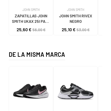
JOHN SMITH
JOHN SMITH
ZAPATILLAS JOHN
JOHN SMITH RIVEX
GEO
SMITH UKAX 25I PARA
NEGRO
GEO
NIÑO AZUL MARINO
25,60 €
25,10 €
28
56,00 €
53,00 €
DEP
C07
DE LA MISMA MARCA