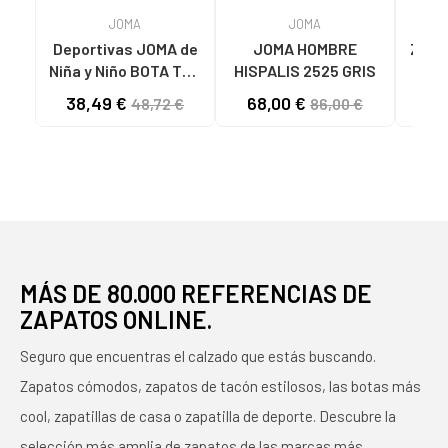
JOMA
JOMA
Deportivas JOMA de
JOMA HOMBRE
ZAPA
Niña y Niño BOTA TOP
HISPALIS 2525 GRIS
MUJ
FLEX 2511 VARIOS
LAD
38,49 €
68,00 €
32
48,72 €
86,00 €
COLORES
N
MÁS DE 80.000 REFERENCIAS DE
ZAPATOS ONLINE.
Seguro que encuentras el calzado que estás buscando.
Zapatos cómodos, zapatos de tacón estilosos, las botas más
cool, zapatillas de casa o zapatilla de deporte. Descubre la
selección más amplia de zapatos de las marcas más