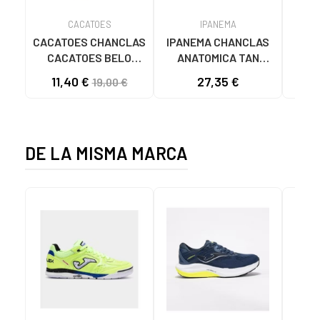
CACATOES
IPANEMA
CACATOES CHANCLAS
IPANEMA CHANCLAS
SAN
CACATOES BELO
ANATOMICA TAN
MU
HORIZONTE NARANJA
81030-20766 NEGRAS
11,40 €
27,35 €
19,00 €
ALBARICOQUE
PARA MUJER NEGRO
NARANAJA
DE LA MISMA MARCA