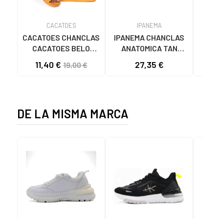
CACATOES
IPANEMA
CACATOES CHANCLAS
IPANEMA CHANCLAS
SAN
CACATOES BELO
ANATOMICA TAN
MU
HORIZONTE NARANJA
81030-20766 NEGRAS
11,40 €
27,35 €
19,00 €
ALBARICOQUE
PARA MUJER NEGRO
NARANAJA
DE LA MISMA MARCA