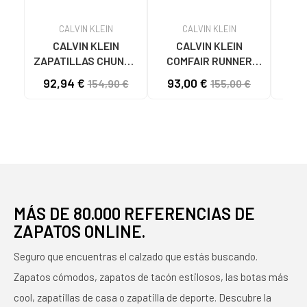
CALVIN KLEIN
CALVIN KLEIN
CALVIN KLEIN
CALVIN KLEIN
Ch
ZAPATILLAS CHUNKY
COMFAIR RUNNER
KLEIN de
RUNNER BLANCO
NEGRO
YM
92,94 €
93,00 €
29
154,90 €
155,00 €
MÁS DE 80.000 REFERENCIAS DE
ZAPATOS ONLINE.
Seguro que encuentras el calzado que estás buscando.
Zapatos cómodos, zapatos de tacón estilosos, las botas más
cool, zapatillas de casa o zapatilla de deporte. Descubre la