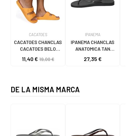
CACATOES
IPANEMA
CACATOES CHANCLAS
IPANEMA CHANCLAS
SAN
CACATOES BELO
ANATOMICA TAN
MU
HORIZONTE NARANJA
81030-20766 NEGRAS
11,40 €
27,35 €
19,00 €
ALBARICOQUE
PARA MUJER NEGRO
NARANAJA
DE LA MISMA MARCA