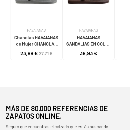
HAVAIANAS
HAVAIANAS
Chanclas HAVAIANAS
HAVAIANAS
Chan
de Mujer CHANCLAS
SANDALIAS EN COLOR
Ni
TOP TIRAS SILVER
MARRÓN PARA MUJER
ESCL
23,99 €
39,93 €
35
27,71 €
GREY VARIOS
GOL
COLORES
MÁS DE 80.000 REFERENCIAS DE
ZAPATOS ONLINE.
Seguro que encuentras el calzado que estás buscando.