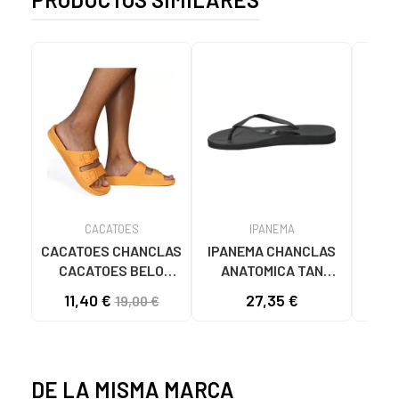
CACATOES
IPANEMA
CACATOES CHANCLAS
IPANEMA CHANCLAS
SAN
CACATOES BELO
ANATOMICA TAN
MU
HORIZONTE NARANJA
81030-20766 NEGRAS
11,40 €
27,35 €
19,00 €
ALBARICOQUE
PARA MUJER NEGRO
NARANAJA
DE LA MISMA MARCA