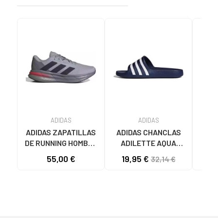
ADIDAS
ADIDAS
ADIDAS ZAPATILLAS
ADIDAS CHANCLAS
CHA
DE RUNNING HOMBRE
ADILETTE AQUA
AD
GALAXY 7 M JQ2626
F35542 AZULES AZUL
JS
55,00 €
19,95 €
32,14 €
GRIS VARIOS
COLORES