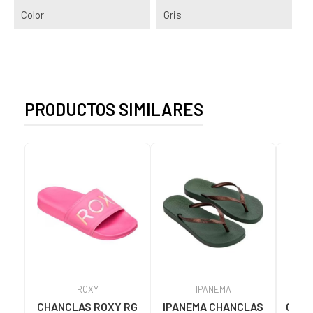
Color
Gris
PRODUCTOS SIMILARES
ROXY
IPANEMA
CHANCLAS ROXY RG
IPANEMA CHANCLAS
Chan