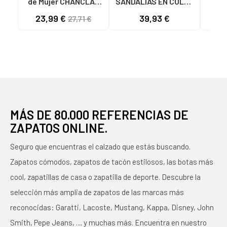
de Mujer CHANCLAS
SANDALIAS EN COLOR
Ni
TOP TIRAS SILVER
MARRÓN PARA MUJER
ESCL
23,99 €
39,93 €
35
27,71 €
GREY VARIOS
GOL
COLORES
MÁS DE 80.000 REFERENCIAS DE
ZAPATOS ONLINE.
Seguro que encuentras el calzado que estás buscando.
Zapatos cómodos, zapatos de tacón estilosos, las botas más
cool, zapatillas de casa o zapatilla de deporte. Descubre la
selección más amplia de zapatos de las marcas más
reconocidas: Garatti, Lacoste, Mustang, Kappa, Disney, John
Smith, Pepe Jeans, … y muchas más. Encuentra en nuestro