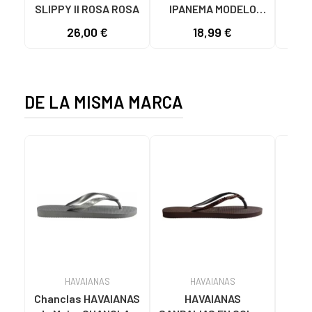
SLIPPY II ROSA ROSA
IPANEMA MODELO
de M
IP81030BB622
TOP
26,00 €
18,99 €
23
MARRON
GR
DE LA MISMA MARCA
HAVAIANAS
HAVAIANAS
Chanclas HAVAIANAS
HAVAIANAS
Chan