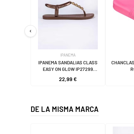
chevron_left
IPANEMA
IPANEMA SANDALIAS CLASS
CHANCLAS 
EASY ON GLOW IP27299
R
MARRóN
22,99 €
DE LA MISMA MARCA