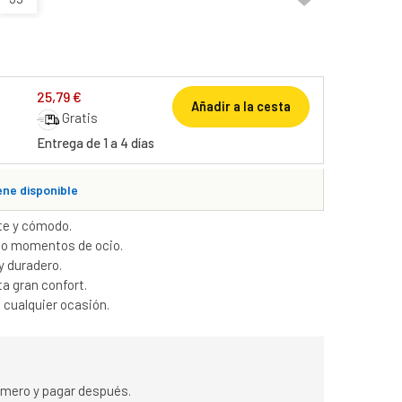
25,79 €
Añadir a la cesta
Gratis
Entrega de 1 a 4 días
ene disponible
te y cómodo.
o o momentos de ocio.
y duradero.
a gran confort.
 cualquier ocasión.
rimero y pagar después.