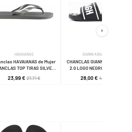
chevron_right
HAVAIANAS
GIANNI KAVANAGH
clas HAVAIANAS de Mujer
CHANCLAS GIANNI KAVANAGH
ANCLAS TOP TIRAS SILVER
2.0 LOGO NEGRO Y BLANCO
GREY VARIOS COLORES
23,99 €
28,00 €
27,71 €
40,00 €