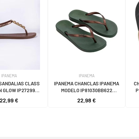
IPANEMA
IPANEMA
SANDALIAS CLASS
IPANEMA CHANCLAS IPANEMA
Ch
N GLOW IP27299
MODELO IP81030BB622
P
MARRóN
MARRON
22,99 €
22,98 €