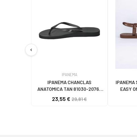
chevron_left
IPANEMA
IPANEMA CHANCLAS
IPANEMA 
ANATOMICA TAN 81030-20766
EASY O
NEGRAS PARA MUJER NEGRO
23,55 €
29,81 €