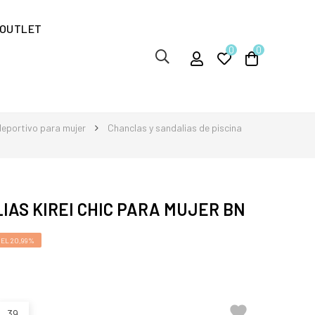
OUTLET
0
0
eportivo para mujer
Chanclas y sandalias de piscina
AS KIREI CHIC PARA MUJER BN
EL 20,99%

39