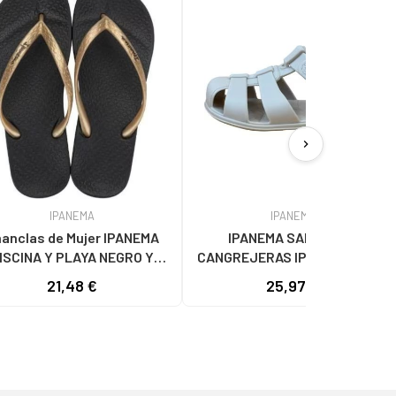
chevron_right
IPANEMA
IPANEMA
anclas de Mujer IPANEMA
IPANEMA SANDALIAS
ISCINA Y PLAYA NEGRO Y
CANGREJERAS IP83809BP425
DORADO
BEIG
21,48 €
25,97 €