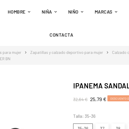
HOMBRE
NIÑA
NIÑO
MARCAS
CONTACTA
s para mujer
Zapatillas y calzado deportivo para mujer
Calzado d
JER BN
IPANEMA SANDALI
25,79 €
32,64 €
DESCUENTO D
Talla: 35-36
35-36
37
38