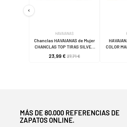
chevron_left
HAVAIANAS
Chanclas HAVAIANAS de Mujer
HAVAIAN
CHANCLAS TOP TIRAS SILVER
COLOR MA
GREY VARIOS COLORES
23,99 €
27,71 €
MÁS DE 80.000 REFERENCIAS DE
ZAPATOS ONLINE.