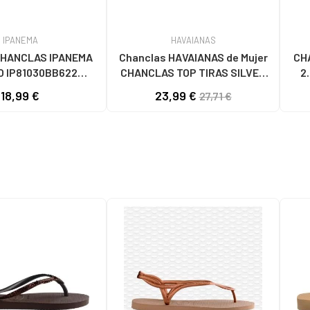
IPANEMA
HAVAIANAS
CHANCLAS IPANEMA
Chanclas HAVAIANAS de Mujer
CH
 IP81030BB622
CHANCLAS TOP TIRAS SILVER
2
MARRON
GREY VARIOS COLORES
18,99 €
23,99 €
27,71 €