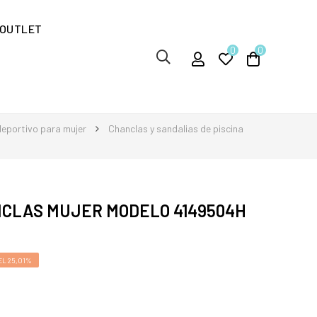
OUTLET
0
0
eportivo para mujer
Chanclas y sandalias de piscina
CLAS MUJER MODELO 4149504H
L 25,01%