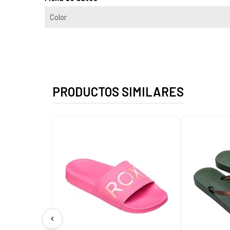
Color
PRODUCTOS SIMILARES
chevron_left