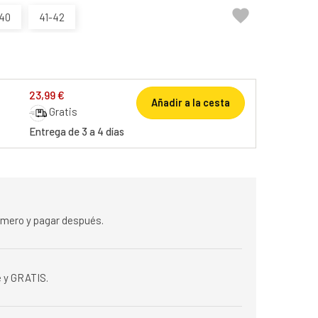

40
41-42
23,99 €
Añadir a la cesta
Gratis
Entrega de 3 a 4 días
rimero y pagar después.
 y GRATIS.