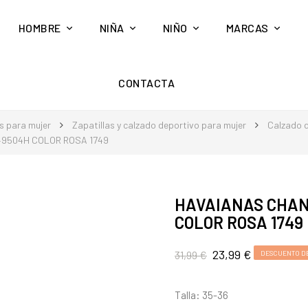
HOMBRE
NIÑA
NIÑO
MARCAS
CONTACTA
s para mujer
Zapatillas y calzado deportivo para mujer
Calzado d
9504H COLOR ROSA 1749
HAVAIANAS CHAN
COLOR ROSA 1749
23,99 €
31,99 €
DESCUENTO DE
Talla: 35-36