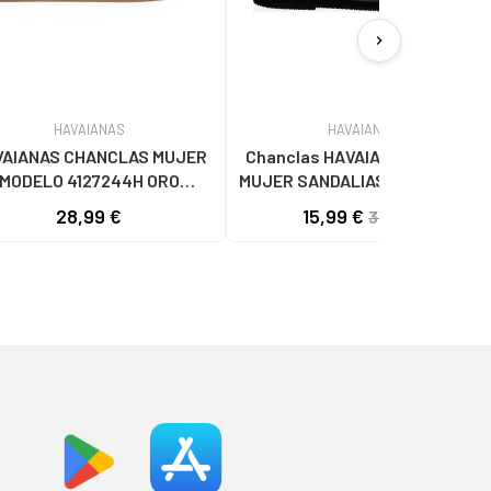
chevron_right
HAVAIANAS
HAVAIANAS
VAIANAS CHANCLAS MUJER
Chanclas HAVAIANAS de Mujer
MODELO 4127244H ORO
MUJER SANDALIAS YOU PARATY
0570ORO
RJ 4148985 0090 NEGRO
28,99 €
15,99 €
31,99 €