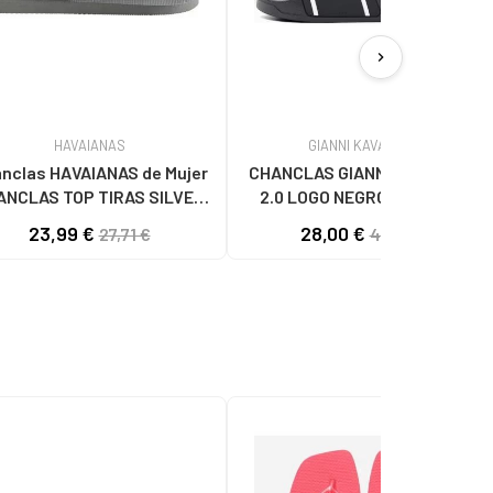
chevron_right
HAVAIANAS
GIANNI KAVANAGH
clas HAVAIANAS de Mujer
CHANCLAS GIANNI KAVANAGH
ANCLAS TOP TIRAS SILVER
2.0 LOGO NEGRO Y BLANCO
GREY VARIOS COLORES
23,99 €
28,00 €
27,71 €
40,00 €