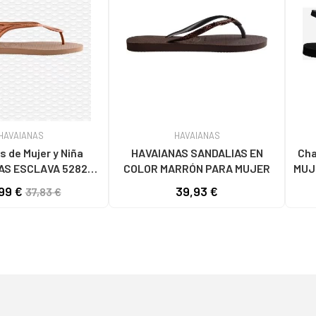
HAVAIANAS
HAVAIANAS
 de Mujer y Niña
HAVAIANAS SANDALIAS EN
Chan
AS ESCLAVA 5282
COLOR MARRÓN PARA MUJER
MUJ
LD-ROSE VARIOS
99 €
39,93 €
37,83 €
COLORES