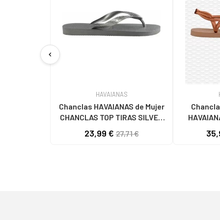
chevron_left
HAVAIANAS
Chanclas HAVAIANAS de Mujer
Chanclas
CHANCLAS TOP TIRAS SILVER
HAVAIAN
GREY VARIOS COLORES
ROSE GO
23,99 €
35,
27,71 €