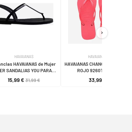
chevron_right
HAVAIANAS
HAVAIANAS
clas HAVAIANAS de Mujer
HAVAIANAS CHANCLAS SQUARE
ER SANDALIAS YOU PARATY
ROJO 9260TRPCRL
RJ 4148985 0090 NEGRO
15,99 €
33,99 €
31,99 €