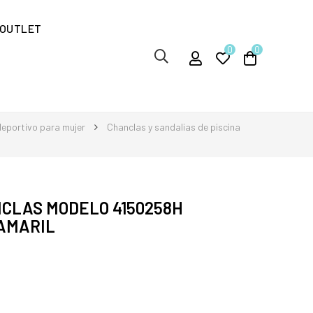
OUTLET
0
0
eportivo para mujer
Chanclas y sandalias de piscina
CLAS MODELO 4150258H
AMARIL