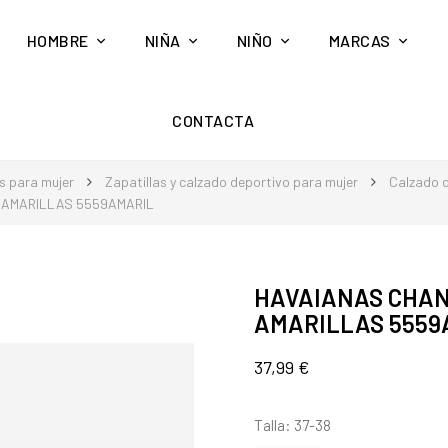
HOMBRE
NIÑA
NIÑO
MARCAS
CONTACTA
s para mujer
Zapatillas y calzado deportivo para mujer
Calzado d
 AMARILLAS 5559AMARIL
HAVAIANAS CHAN
AMARILLAS 5559
37,99 €
Talla: 37-38