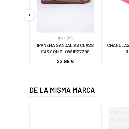
chevron_left
IPANEMA
IPANEMA SANDALIAS CLASS
CHANCLAS 
EASY ON GLOW IP27299
R
MARRóN
22,99 €
DE LA MISMA MARCA