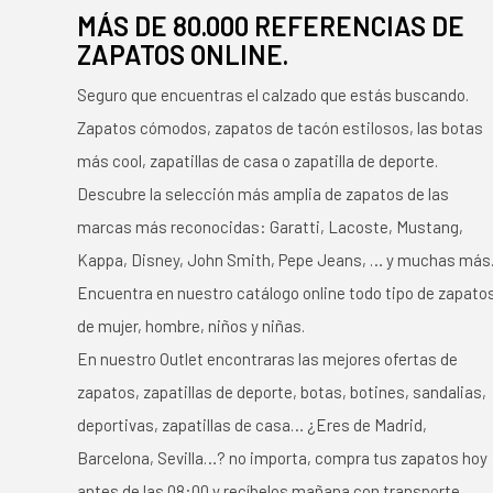
MÁS DE 80.000 REFERENCIAS DE
ZAPATOS ONLINE.
Seguro que encuentras el calzado que estás buscando.
Zapatos cómodos, zapatos de tacón estilosos, las botas
más cool, zapatillas de casa o zapatilla de deporte.
Descubre la selección más amplia de zapatos de las
marcas más reconocidas: Garatti, Lacoste, Mustang,
Kappa, Disney, John Smith, Pepe Jeans, … y muchas más
Encuentra en nuestro catálogo online todo tipo de zapato
de mujer, hombre, niños y niñas.
En nuestro Outlet encontraras las mejores ofertas de
zapatos, zapatillas de deporte, botas, botines, sandalias,
deportivas, zapatillas de casa… ¿Eres de Madrid,
Barcelona, Sevilla…? no importa, compra tus zapatos hoy
antes de las 08:00 y recíbelos mañana con transporte