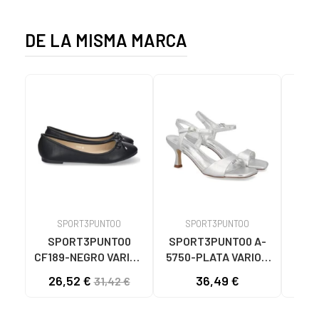
DE LA MISMA MARCA
SPORT3PUNTO0
SPORT3PUNTO0
S
SPORT3PUNTO0
SPORT3PUNTO0 A-
SPO
CF189-NEGRO VARIOS
5750-PLATA VARIOS
575
COLORES
COLORES
26,52 €
36,49 €
33
31,42 €