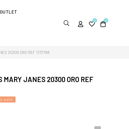
OUTLET
0
0
NES 20300 ORO REF 1173798
S MARY JANES 20300 ORO REF
L 14,93%