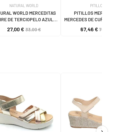
NATURAL WORLD
PITILLOS
URAL WORLD MERCEDITAS
PITILLOS MERCEDITAS
IRE DE TERCIOPELO AZUL
MERCEDES DE CUÑA EN CHAROL
MARINO AZUL
NEGRO NEGRO
27,00 €
67,46 €
33,00 €
74,95 €
chevron_right