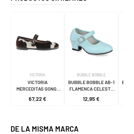
VICTORIA
BUBBLE BOBBLE
VICTORIA
BUBBLE BOBBLE AB-1
BATI
MERCEDITAS GONG-
FLAMENCA CELESTE
CON
FU 1080117 DE
CELESTE
ANT
67,22 €
12,95 €
TERCIOPELO BLANCO
DE LA MISMA MARCA