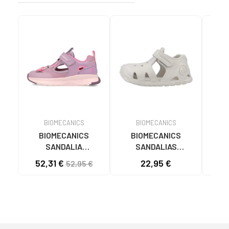
BIOMECANICS
BIOMECANICS
BIOMECANICS
BIOMECANICS
B
SANDALIA
SANDALIAS
DE
BIOMECANICS
ACUÁTICAS 262290-
D
52,31 €
22,95 €
49
52,95 €
262255-B164 URBANA
C103 BEIGE
PR
LILA
221