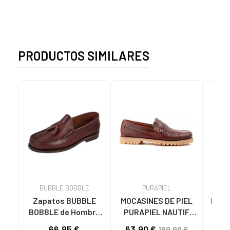
PRODUCTOS SIMILARES
BUBBLE BOBBLE
PURAPIEL
Zapatos BUBBLE
MOCASINES DE PIEL
MOCA
BOBBLE de Hombre
PURAPIEL NAUTIF
PI
E2011 MOCASINES
HOMBRE MARRÓN
N
66,95 €
63,90 €
41
189,99 €