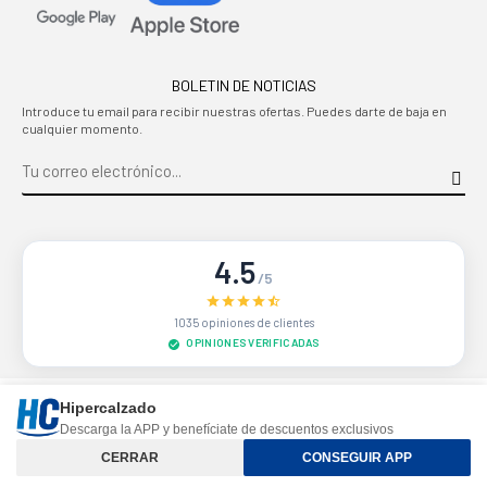
BOLETIN DE NOTICIAS
Introduce tu email para recibir nuestras ofertas. Puedes darte de baja en
cualquier momento.
4.5
/5
1035 opiniones de clientes
OPINIONES VERIFICADAS
Sitio protegido por reCAPTCHA.
Privacidad
-
Términos
Hipercalzado
Descarga la APP y benefíciate de descuentos exclusivos
Controle su privacidad
CERRAR
CONSEGUIR APP