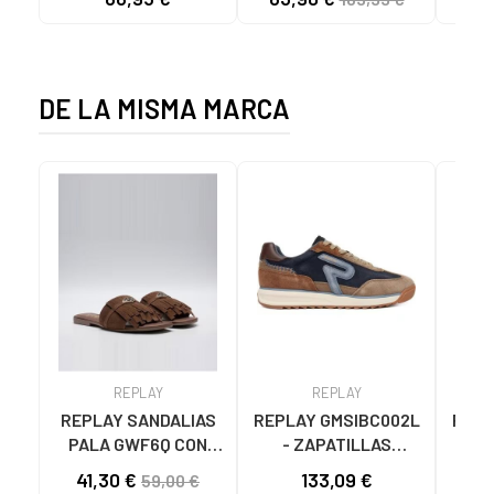
PIEL HOMBRE
BROWN
MARRON
DE LA MISMA MARCA
REPLAY
REPLAY
REPLAY SANDALIAS
REPLAY GMSIBC002L
REPL
PALA GWF6Q CON
- ZAPATILLAS
GWS
FLECOS EN PIEL
HOMBRE AZUL
BLA
41,30 €
133,09 €
59,00 €
MARRÓN
MARINO AZUL MARINO