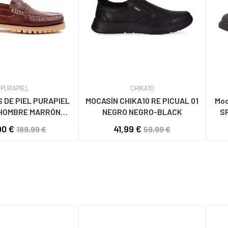
PURAPIEL
CHIKA10
 DE PIEL PURAPIEL
MOCASÍN CHIKA10 RE PICUAL 01
Moc
 HOMBRE MARRÓN
NEGRO NEGRO-BLACK
SP
BROWN
U36
90 €
41,99 €
189,99 €
59,99 €