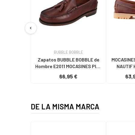
chevron_left
BUBBLE BOBBLE
Zapatos BUBBLE BOBBLE de
MOCASINES
Hombre E2011 MOCASINES PIEL
NAUTIF
HOMBRE MARRON
66,95 €
63,
DE LA MISMA MARCA