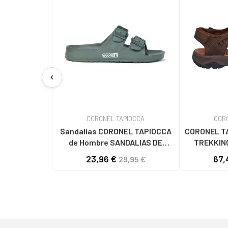
chevron_left
CORONEL TAPIOCCA
COR
Sandalias CORONEL TAPIOCCA
CORONEL T
de Hombre SANDALIAS DE
TREKKIN
HOMBRE T615-6 KAKIKAKI
MAR
23,96 €
67,
29,95 €