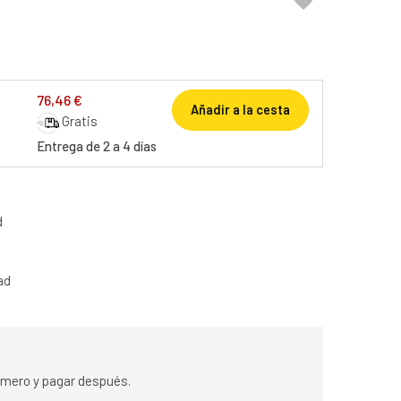

76,46 €
Añadir a la cesta
Gratis
Entrega de 2 a 4 días
d
ad
rimero y pagar después.