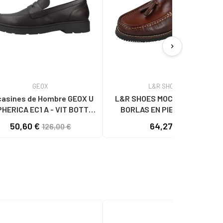
chevron_right
GEOX
L&R SHOES
asines de Hombre GEOX U
L&R SHOES MOCASINES CON
HERICA EC1 A - VIT BOTT
BORLAS EN PIEL MARRON
D1A00046 MARRN MARRóN
50,60 €
64,27 €
126,00 €