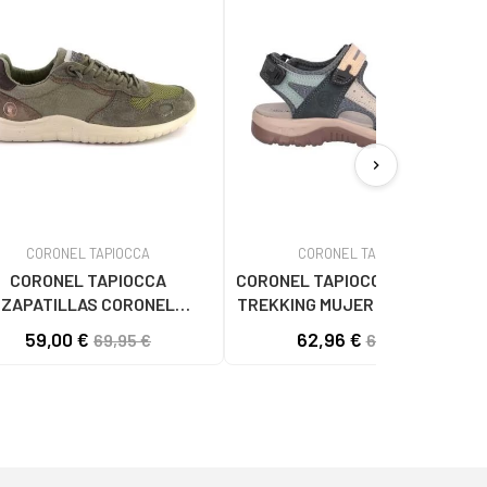
chevron_right
CORONEL TAPIOCCA
CORONEL TAPIOCCA
CORONEL TAPIOCCA
CORONEL TAPIOCCA SANDALIAS
ZAPATILLAS CORONEL
TREKKING MUJER T888-6 KAKI-
TAPIOCCA 852 KAKI KAKI
PEACH KAKI-PEACHKAKI-
59,00 €
62,96 €
69,95 €
69,95 €
PEACH