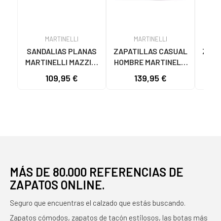
MARTINELLI
MARTINELLI
SANDALIAS PLANAS
ZAPATILLAS CASUAL
Zapa
MARTINELLI MAZZINI
HOMBRE MARTINELLI
de 
1535 CON TACHUELAS
WALDEN 1606-2791LA
VEST
109,95 €
139,95 €
89
NEGRO NEGRO
EN PIEL
1
COL
MÁS DE 80.000 REFERENCIAS DE
ZAPATOS ONLINE.
Seguro que encuentras el calzado que estás buscando.
Zapatos cómodos, zapatos de tacón estilosos, las botas más