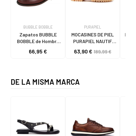
BUBBLE BOBBLE
PURAPIEL
Zapatos BUBBLE
MOCASINES DE PIEL
MOCA
BOBBLE de Hombre
PURAPIEL NAUTIF
PI
E2011 MOCASINES
HOMBRE MARRÓN
N
66,95 €
63,90 €
41
189,99 €
PIEL HOMBRE
BROWN
MARRON
DE LA MISMA MARCA