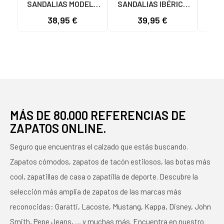
SANDALIAS MODELO
SANDALIAS IBÉRICO
S
3021 EN PIEL MARRÓN
MODELO 2029 EN PIEL
HO
38,95 €
39,95 €
MARRÓN
2500
MÁS DE 80.000 REFERENCIAS DE
ZAPATOS ONLINE.
Seguro que encuentras el calzado que estás buscando.
Zapatos cómodos, zapatos de tacón estilosos, las botas más
cool, zapatillas de casa o zapatilla de deporte. Descubre la
selección más amplia de zapatos de las marcas más
reconocidas: Garatti, Lacoste, Mustang, Kappa, Disney, John
Smith, Pepe Jeans, … y muchas más. Encuentra en nuestro