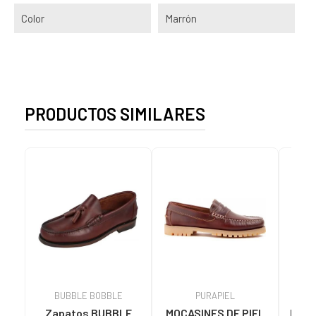
Color
Marrón
PRODUCTOS SIMILARES
BUBBLE BOBBLE
PURAPIEL
Zapatos BUBBLE
MOCASINES DE PIEL
MOCA