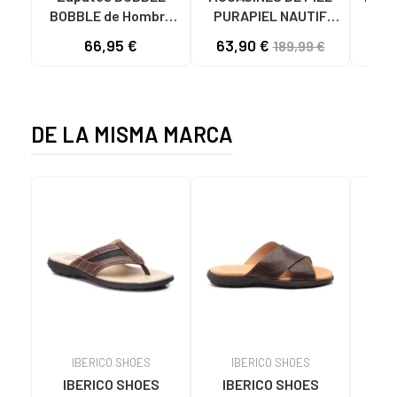
BOBBLE de Hombre
PURAPIEL NAUTIF
PI
E2011 MOCASINES
HOMBRE MARRÓN
N
66,95 €
63,90 €
41
189,99 €
PIEL HOMBRE
BROWN
MARRON
DE LA MISMA MARCA
IBERICO SHOES
IBERICO SHOES
I
IBERICO SHOES
IBERICO SHOES
IB