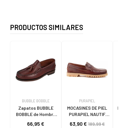
PRODUCTOS SIMILARES
BUBBLE BOBBLE
PURAPIEL
Zapatos BUBBLE
MOCASINES DE PIEL
MOCA
BOBBLE de Hombre
PURAPIEL NAUTIF
PI
E2011 MOCASINES
HOMBRE MARRÓN
N
66,95 €
63,90 €
41
189,99 €
PIEL HOMBRE
BROWN