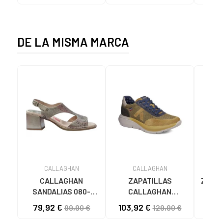
MARRON
DE LA MISMA MARCA
CALLAGHAN
CALLAGHAN
CALLAGHAN
ZAPATILLAS
Zapa
SANDALIAS 080-
CALLAGHAN
de
29214 TACÓN BLOQUE
ALGORITMO 61203
M
79,92 €
103,92 €
99,90 €
129,90 €
METALIZADO VISÓN
CURRY MARRóN