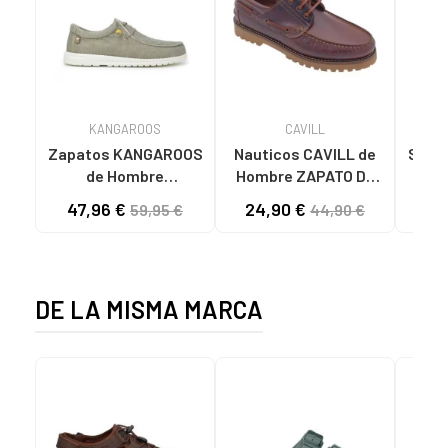
KANGAROOS
CAVILL
Zapatos KANGAROOS
Nauticos CAVILL de
SPAG
de Hombre
Hombre ZAPATO DE
400
DEPORTIVAS DE
VELA GLOBEK DA
47,96 €
24,90 €
27
59,95 €
44,90 €
HOMBRE K130-7 LAV
MARRON
TAUPELAV TAUPE
DE LA MISMA MARCA