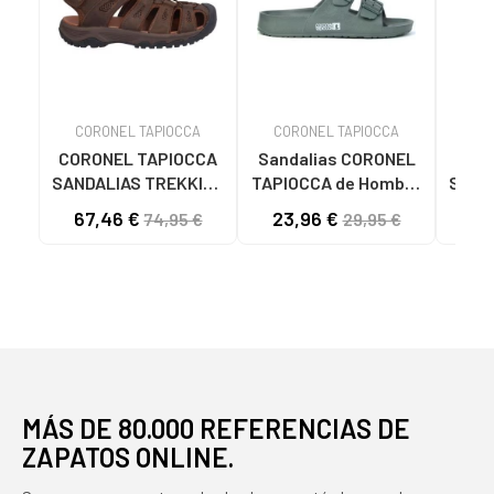
CORONEL TAPIOCCA
CORONEL TAPIOCCA
CO
CORONEL TAPIOCCA
Sandalias CORONEL
COR
SANDALIAS TREKKING
TAPIOCCA de Hombre
SAND
HOMBRE T846-8
SANDALIAS DE
HOMB
67,46 €
23,96 €
58
74,95 €
29,95 €
MARRONMARRON
HOMBRE T615-6
KAKIKAKI
MÁS DE 80.000 REFERENCIAS DE
ZAPATOS ONLINE.