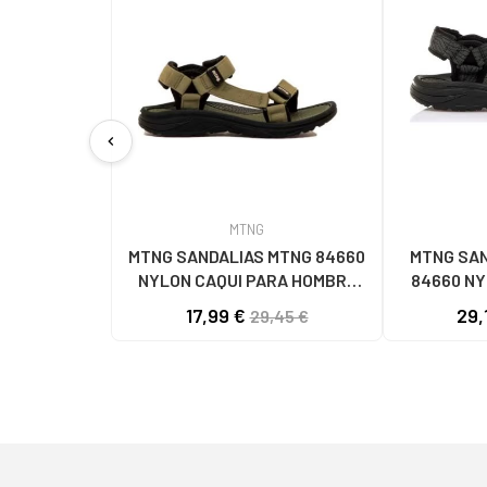
chevron_left
MTNG
MTNG SANDALIAS MTNG 84660
MTNG SAN
NYLON CAQUI PARA HOMBRE
84660 N
C59785 - - NYLON KAKY
C59810 - -
17,99 €
29,
29,45 €