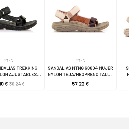
MTNG
MTNG
DALIAS TREKKING
SANDALIAS MTNG 60804 MUJER
S
YLON AJUSTABLES
NYLON TEJA/NEOPRENO TAUPE
 NYLON PRINT STRIP
C59615 - - NYLON TEJA -
C600
10 €
57,22 €
36,24 €
NEGRO
NEOPRENE TAUPE