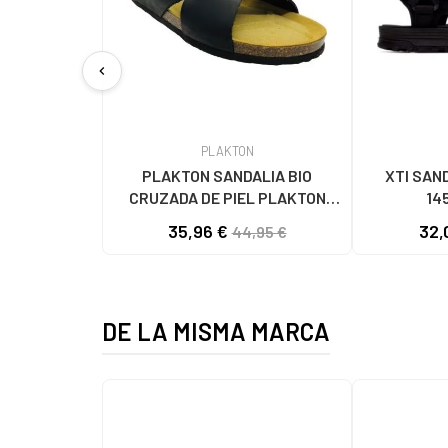
chevron_left
PLAKTON
PLAKTON SANDALIA BIO
XTI SAN
CRUZADA DE PIEL PLAKTON
14
175007 MARRON
35,96 €
32,
44,95 €
DE LA MISMA MARCA