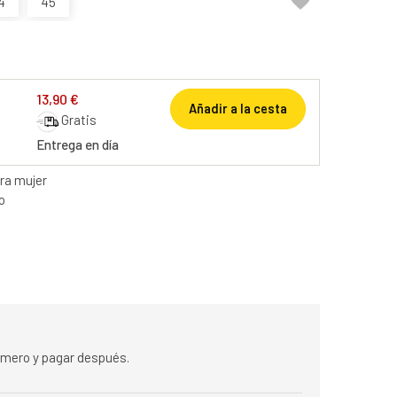

4
45
13,90 €
Añadir a la cesta
Gratis
Entrega en día
ra mujer
o
rimero y pagar después.