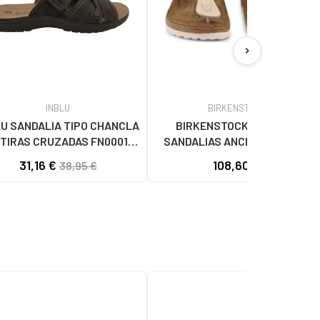
chevron_right
INBLU
BIRKENSTOCK
LU SANDALIA TIPO CHANCLA
BIRKENSTOCK GIZEH BF
 TIRAS CRUZADAS FN000114
SANDALIAS ANCHO REGULAR
MARRON
UNISEX BEIGE
31,16 €
108,60 €
38,95 €