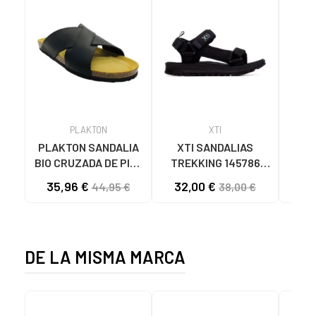
PLAKTON
XTI
PLAKTON SANDALIA
XTI SANDALIAS
PLA
BIO CRUZADA DE PIEL
TREKKING 145786
BI
PLAKTON 175007
NEGRO
DO
35,96 €
32,00 €
38
44,95 €
38,00 €
MARRON
DE LA MISMA MARCA