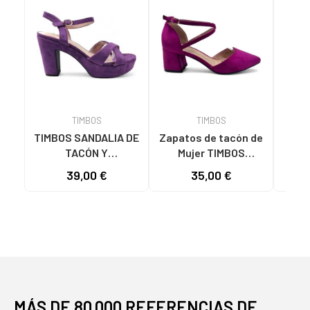
TIMBOS
TIMBOS
TIMBOS SANDALIA DE
Zapatos de tacón de
TIMB
TACÓN Y
Mujer TIMBOS
PLATAFORMA
SANDALIA TACON
DEST
39,00 €
35,00 €
MODELO 131423
VESTIR MUJER
TACÓ
MORADO MORADO
BUGANVILLA 131221
COLO
VARIOS COLORES
MÁS DE 80.000 REFERENCIAS DE