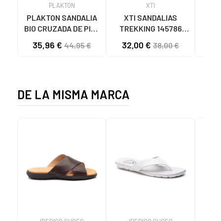
PLAKTON
XTI
PLAKTON SANDALIA
XTI SANDALIAS
PLA
BIO CRUZADA DE PIEL
TREKKING 145786
BI
PLAKTON 175007
NEGRO
DO
35,96 €
32,00 €
38
44,95 €
38,00 €
MARRON
DE LA MISMA MARCA