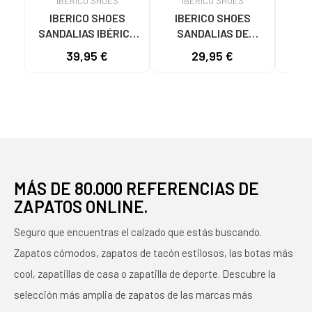
IBERICO SHOES
IBERICO SHOES
I
IBERICO SHOES
IBERICO SHOES
IB
SANDALIAS IBÉRICO
SANDALIAS DE
SAN
MODELO 2029 EN PIEL
HOMBRE MODELO
M
39,95 €
29,95 €
MARRÓN
25000 EN PIEL COLOR
BLANCO
MÁS DE 80.000 REFERENCIAS DE
ZAPATOS ONLINE.
Seguro que encuentras el calzado que estás buscando.
Zapatos cómodos, zapatos de tacón estilosos, las botas más
cool, zapatillas de casa o zapatilla de deporte. Descubre la
selección más amplia de zapatos de las marcas más