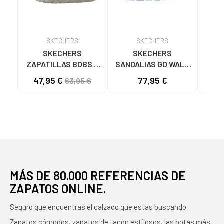
SKECHERS
SKECHERS
SKECHERS
SKECHERS
ZAPATILLAS BOBS B
SANDALIAS GO WALK
SK
FLEX LO COOL EASE
FLEX SD EASY ENTRY
47,95 €
77,95 €
40
63,95 €
TAN 117715
NEGRAS NEGRO
ASC
NA
MÁS DE 80.000 REFERENCIAS DE
ZAPATOS ONLINE.
Seguro que encuentras el calzado que estás buscando.
Zapatos cómodos, zapatos de tacón estilosos, las botas más