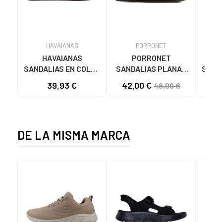
HAVAIANAS
PORRONET
O
HAVAIANAS
PORRONET
OH
SANDALIAS EN COLOR
SANDALIAS PLANAS
SAND
MARRÓN PARA MUJER
3294 CON
39,93 €
42,00 €
37
48,00 €
TACHUELAS Y
D
HEBILLA MARRóN
CIE
DE LA MISMA MARCA