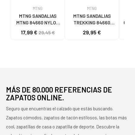
MTNG
MTNG
MTNG SANDALIAS
MTNG SANDALIAS
SA
MTNG 84660 NYLON
TREKKING 84660
6080
CAQUI PARA HOMBRE
NYLON AJUSTABLES
TE
17,99 €
29,95 €
29,45 €
C59785 - - NYLON
C59810 - - NYLON
TAU
KAKY
PRINT STRIP NEGRO
N
NE
MÁS DE 80.000 REFERENCIAS DE
ZAPATOS ONLINE.
Seguro que encuentras el calzado que estás buscando.
Zapatos cómodos, zapatos de tacón estilosos, las botas más
cool, zapatillas de casa o zapatilla de deporte. Descubre la