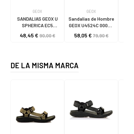
GEOX
GEOX
SANDALIAS GEOX U
Sandalias de Hombre
NAT
SPHERICA EC5
GEOX U4524C 000ME
CH8
MARRÓN C1018 C1018
U S STRADA C9999
48,45 €
58,05 €
90,00 €
79,90 €
BLACK C9999 BLACK
DE LA MISMA MARCA