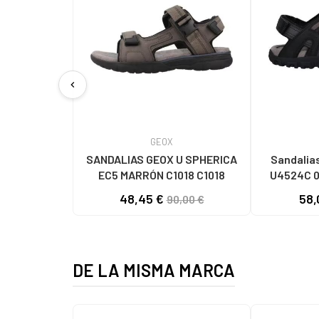
chevron_left
GEOX
SANDALIAS GEOX U SPHERICA
Sandalia
EC5 MARRÓN C1018 C1018
U4524C 0
C9999 BL
48,45 €
58,
90,00 €
DE LA MISMA MARCA