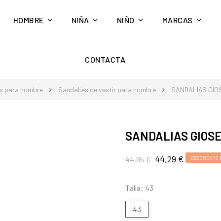
HOMBRE
NIÑA
NIÑO
MARCAS
CONTACTA
s para hombre
Sandalias de vestir para hombre
SANDALIAS GIO
SANDALIAS GIOS
44,29 €
44,95 €
DESCUENTO D
Talla: 43
43