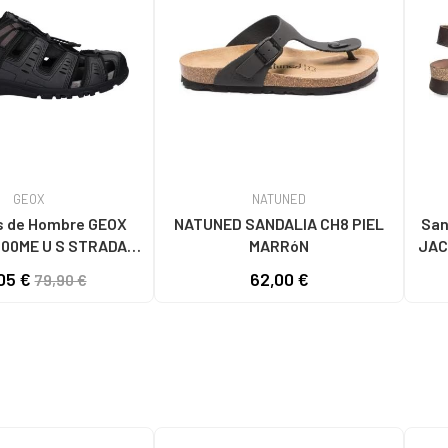
GEOX
NATUNED
s de Hombre GEOX
NATUNED SANDALIA CH8 PIEL
San
00ME U S STRADA
MARRóN
JAC
ACK C9999 BLACK
M
05 €
62,00 €
79,90 €