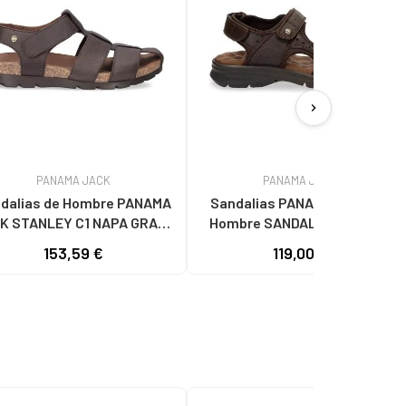
chevron_right
PANAMA JACK
PANAMA JACK
dalias de Hombre PANAMA
Sandalias PANAMA JACK de
K STANLEY C1 NAPA GRASS
Hombre SANDALIAS SALTON
ARRON - BROWN BROWN
C35 MARRON
153,59 €
119,00 €