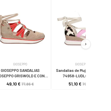
chevron_right
GIOSEPPO
GIOSEPPO
GIOSEPPO SANDALIAS
Sandalias de Mujer GIOSEPPO
OSEPPO GRISWOLD E CON
74958-LUDLOW VACA
NTAS MODELO 74272 BEIG
49,10 €
51,10 €
77,86 €
79,95 €