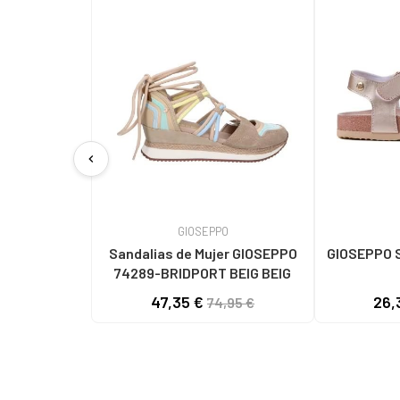
chevron_left
GIOSEPPO
Sandalias de Mujer GIOSEPPO
GIOSEPPO 
74289-BRIDPORT BEIG BEIG
47,35 €
26,
74,95 €