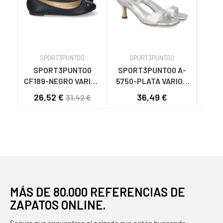
SPORT3PUNTO0
SPORT3PUNTO0
S
SPORT3PUNTO0
SPORT3PUNTO0 A-
SPO
CF189-NEGRO VARIOS
5750-PLATA VARIOS
575
COLORES
COLORES
26,52 €
36,49 €
33
31,42 €
MÁS DE 80.000 REFERENCIAS DE
ZAPATOS ONLINE.