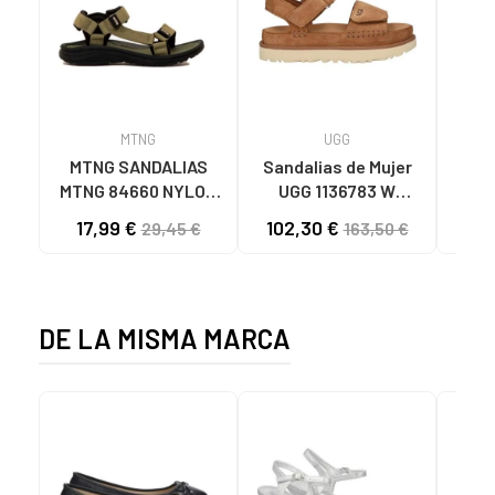
MTNG
UGG
O
MTNG SANDALIAS
Sandalias de Mujer
OH
MTNG 84660 NYLON
UGG 1136783 W
SAND
CAQUI PARA HOMBRE
GOLDENSTAR CHE
P
17,99 €
102,30 €
40
29,45 €
163,50 €
C59785 - - NYLON
CHESTNUT
CIE
KAKY
D
DE LA MISMA MARCA