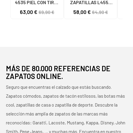
4535 PIEL CON TIRAS
ZAPATILLAS L4553
ZAP
CRUZADAS CUERO
PIEL CALADO BRONCE
AZU
63,00 €
58,00 €
69,90 €
64,90 €
BRONCE
MÁS DE 80.000 REFERENCIAS DE
ZAPATOS ONLINE.
Seguro que encuentras el calzado que estás buscando.
Zapatos cómodos, zapatos de tacón estilosos, las botas más
cool, zapatillas de casa o zapatilla de deporte. Descubre la
selección más amplia de zapatos de las marcas más
reconocidas: Garatti, Lacoste, Mustang, Kappa, Disney, John
Smith, Pepe Jeans, … y muchas más. Encuentra en nuestro