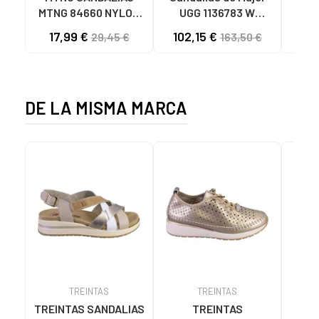
MTNG 84660 NYLON
UGG 1136783 W
SAND
CAQUI PARA HOMBRE
GOLDENSTAR CHE
P
17,99 €
102,15 €
40
29,45 €
163,50 €
C59785 - - NYLON
CHESTNUT
CIE
KAKY
D
DE LA MISMA MARCA
TREINTAS
TREINTAS
TREINTAS SANDALIAS
TREINTAS