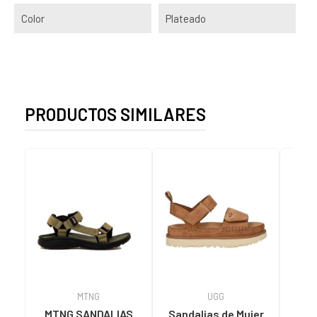
Color
Plateado
PRODUCTOS SIMILARES
MTNG
UGG
O
MTNG SANDALIAS
Sandalias de Mujer
OH