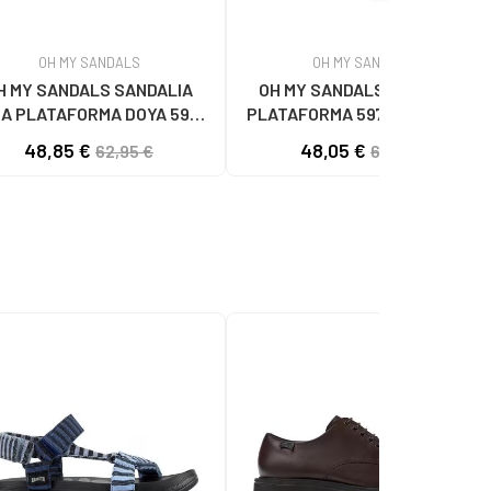
OH MY SANDALS
OH MY SANDALS
H MY SANDALS SANDALIA
OH MY SANDALS SANDALIA
A PLATAFORMA DOYA 5993
PLATAFORMA 5974-DO2 DOYA
DOYA HIELO COMBI
CON HEBILLA DOYA NEGRO
48,85 €
48,05 €
62,95 €
61,95 €