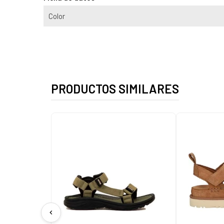
Color
PRODUCTOS SIMILARES
chevron_left