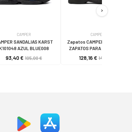
chevron_right
CAMPER
CAMPER
AMPER SANDALIAS KARST
Zapatos CAMPER de Hombre
K101048 AZUL BLUE008
ZAPATOS PARA HOMBRE DE
K100998 NORMAN BROWN002
93,40 €
128,16 €
105,00 €
144,90 €