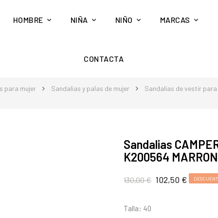
HOMBRE
NIÑA
NIÑO
MARCAS
CONTACTA
s para mujer
Sandalias y palas de mujer
Sandalias de vestir para
Sandalias CAMPER
K200564 MARRON
102,50 €
130,00 €
DESCUENTO
Talla: 40