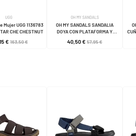
UGG
OH MY SANDALS
e Mujer UGG 1136783
OH MY SANDALS SANDALIA
O
TAR CHE CHESTNUT
DOYA CON PLATAFORMA Y
CUÑ
CIERRE DE VELCRO DOYA
15 €
40,50 €
163,50 €
57,95 €
BLANCO