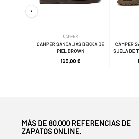
chevron_left
CAMPER
CAMPER SANDALIAS BEKKA DE
CAMPER S
PIEL BROWN
SUELA DE 
165,00 €
MÁS DE 80.000 REFERENCIAS DE
ZAPATOS ONLINE.