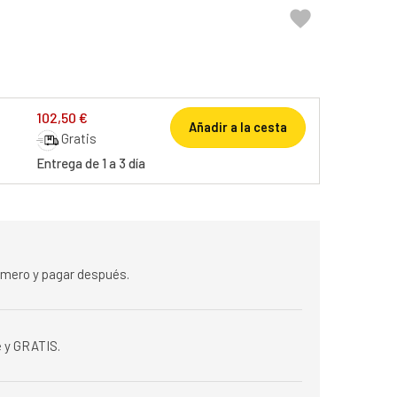

102,50 €
Añadir a la cesta
Gratis
Entrega de 1 a 3 día
rimero y pagar después.
 y GRATIS.