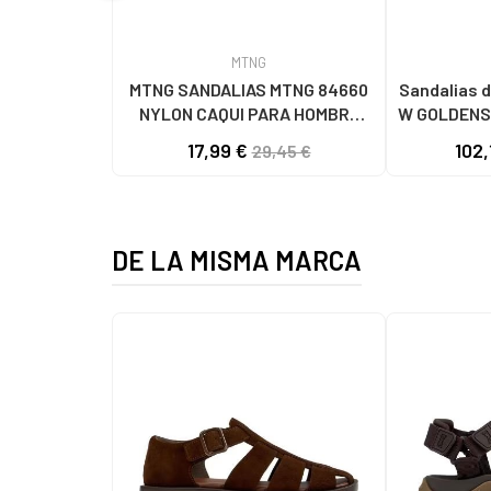
MTNG
MTNG SANDALIAS MTNG 84660
Sandalias d
NYLON CAQUI PARA HOMBRE
W GOLDENS
C59785 - - NYLON KAKY
17,99 €
102,
29,45 €
DE LA MISMA MARCA