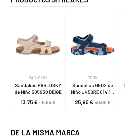
PABLOSKY
GEOX
Sandalias PABLOSKY
Sandalias GEOX de
Sand
de Niño 505930 BEIGE
Niño J450RE 01411 J
BOREALIS LT BLUE-
13,75 €
25,95 €
19
45,95 €
59,90 €
NAVY C4228
DE LA MISMA MARCA