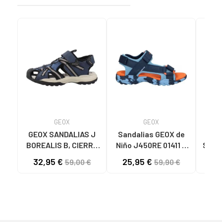
GEOX
GEOX
GEOX SANDALIAS J
Sandalias GEOX de
GE
BOREALIS B, CIERRE
Niño J450RE 01411 J
STRA
DE VELCRO C4189
BOREALIS LT BLUE-
CIE
32,95 €
25,95 €
54
59,00 €
59,90 €
NAVY C4228
C4