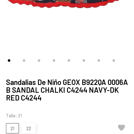
Sandalias De Niño GEOX B922QA 0006A
B SANDAL CHALKI C4244 NAVY-DK
RED C4244
Talla: 21

21
22