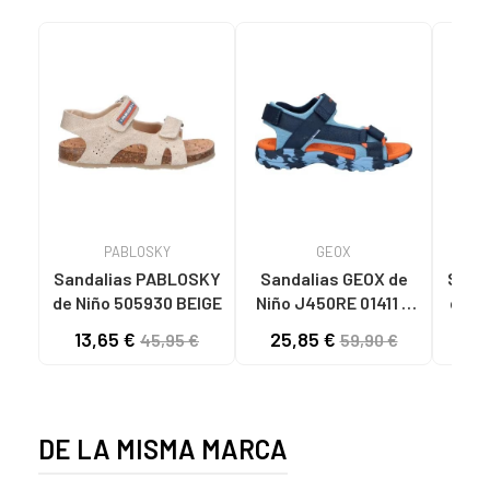
PABLOSKY
GEOX
Sandalias PABLOSKY
Sandalias GEOX de
Sand
de Niño 505930 BEIGE
Niño J450RE 01411 J
BOREALIS LT BLUE-
13,65 €
25,85 €
19
45,95 €
59,90 €
NAVY C4228
DE LA MISMA MARCA