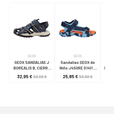
GEOX
GEOX
GEOX SANDALIAS J
Sandalias GEOX de
GE
BOREALIS B, CIERRE
Niño J450RE 01411 J
STRA
DE VELCRO C4189
BOREALIS LT BLUE-
CIE
32,95 €
25,85 €
54
59,00 €
59,90 €
NAVY C4228
C4