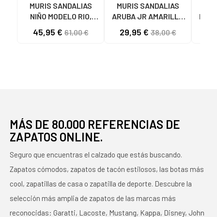
MURIS SANDALIAS
MURIS SANDALIAS
MUR
NIÑO MODELO RIO,
ARUBA JR AMARILLO
NIÑO
COLOR AZUL SKYBLU
LEMON
JR
45,95 €
29,95 €
29
61,00 €
38,00 €
MÁS DE 80.000 REFERENCIAS DE
ZAPATOS ONLINE.
Seguro que encuentras el calzado que estás buscando.
Zapatos cómodos, zapatos de tacón estilosos, las botas más
cool, zapatillas de casa o zapatilla de deporte. Descubre la
selección más amplia de zapatos de las marcas más
reconocidas: Garatti, Lacoste, Mustang, Kappa, Disney, John