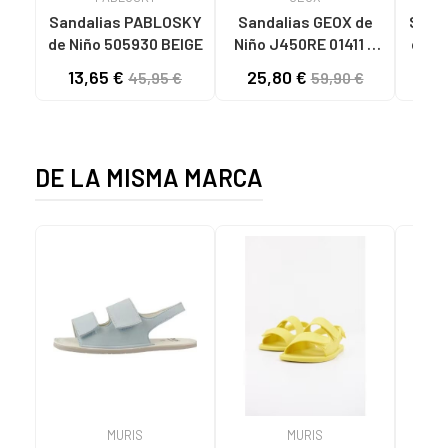
Sandalias PABLOSKY
Sandalias GEOX de
Sand
de Niño 505930 BEIGE
Niño J450RE 01411 J
BOREALIS LT BLUE-
13,65 €
25,80 €
19
45,95 €
59,90 €
NAVY C4228
DE LA MISMA MARCA
MURIS
MURIS