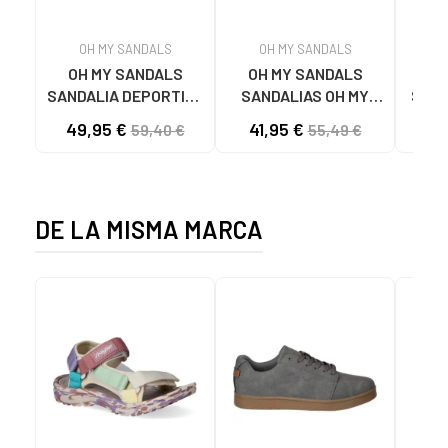
OH MY SANDALS
OH MY SANDALS
OH MY SANDALS
OH MY SANDALS
SANDALIA DEPORTIVA
SANDALIAS OH MY
SAND
5663 CON
SANDALS 5445 CON
49,95 €
41,95 €
47
59,40 €
55,49 €
ESLABONES MARRON
PLATAFORMA
MARRON
DE LA MISMA MARCA