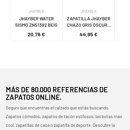
JHAYBER
JHAYBER
JHAYBER WATER
ZAPATILLA JHAYBER
JHA
SISMO ZN51392 BEIG
CHAZO GRIS OSCURO
W
PARA HOMBRE -
Z
20,76 €
44,95 €
23
MODELO ZA582636
GRIS
MÁS DE 80.000 REFERENCIAS DE
ZAPATOS ONLINE.
Seguro que encuentras el calzado que estás buscando.
Zapatos cómodos, zapatos de tacón estilosos, las botas más
cool, zapatillas de casa o zapatilla de deporte. Descubre la