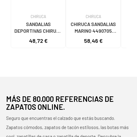
CHIRUCA
CHIRUCA
SANDALIAS
CHIRUCA SANDALIAS
CHI
DEPORTIVAS CHIRUCA
MARINO 4490705
MON
MALIBU 17 PARA
GRIS
MA
48,72 €
58,46 €
MUJER - BURDEOS
ROJO MULTICOR
ROJO
MÁS DE 80.000 REFERENCIAS DE
ZAPATOS ONLINE.
Seguro que encuentras el calzado que estás buscando.
Zapatos cómodos, zapatos de tacón estilosos, las botas más
cool, zapatillas de casa o zapatilla de deporte. Descubre la