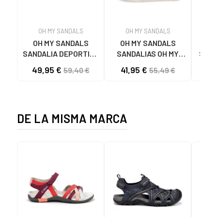
OH MY SANDALS
OH MY SANDALS
OH MY SANDALS
OH MY SANDALS
SANDALIA DEPORTIVA
SANDALIAS OH MY
SAND
5663 CON
SANDALS 5445 CON
49,95 €
41,95 €
47
59,40 €
55,49 €
ESLABONES MARRON
PLATAFORMA
MARRON
DE LA MISMA MARCA