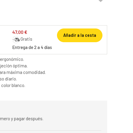
47,00 €
Añadir a la cesta
Gratis
Entrega de 2 a 4 días
 ergonómico.
ujeción óptima.
 para máxima comodidad.
so diario.
 color blanco.
rimero y pagar después.