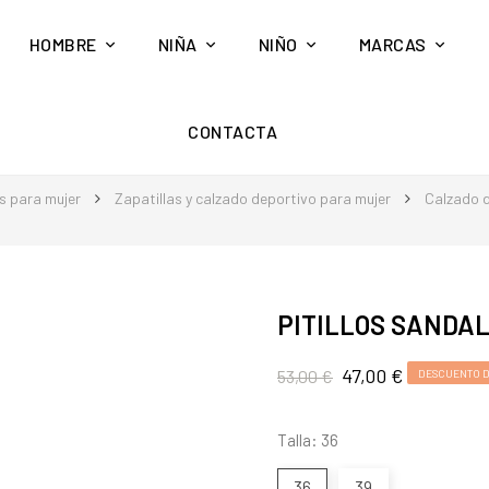
HOMBRE
NIÑA
NIÑO
MARCAS
CONTACTA
s para mujer
Zapatillas y calzado deportivo para mujer
Calzado d
PITILLOS SANDAL
47,00 €
53,00 €
DESCUENTO D
Talla: 36
36
39