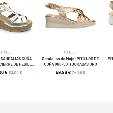
PITILLOS
PITILLOS
 SANDALIAS CUÑA
Sandalias de Mujer PITILLOS DE
PI
 CIERRE DE HEBILLA
CUÑA 080-5611 DORADAS ORO
RO DORADO
ENT
00 €
59,96 €
63,00 €
74,95 €