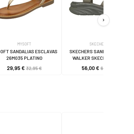
chevron_right
MYSOFT
SKECHERS
OFT SANDALIAS ESCLAVAS
SKECHERS SANDALIA D´LUX
26M035 PLATINO
WALKER SKECHERS KAKI
29,95 €
56,00 €
32,95 €
69,95 €