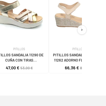
chevron_right
PITILLOS
PITILLOS
TILLOS SANDALIA 11290 DE
PITILLOS SANDALIAS DE CUÑA
CUÑA CON TIRAS
11262 ADORNO FLORAL BEIGE
RELAZADAS METALIZADAS
47,00 €
66,36 €
53,00 €
81,24 €
DORADO