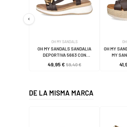
chevron_left
OH MY SANDALS
OH
OH MY SANDALS SANDALIA
OH MY SAN
DEPORTIVA 5663 CON
MY SAN
ESLABONES MARRON
PLATA
49,95 €
41,
59,40 €
DE LA MISMA MARCA