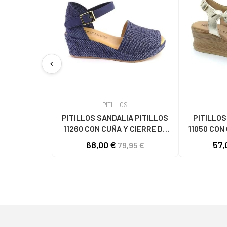
chevron_left
PITILLOS
PITILLOS SANDALIA PITILLOS
PITILLOS
11260 CON CUÑA Y CIERRE DE
11050 CON
HEBILLA AZUL MARINO
O
68,00 €
57,
79,95 €