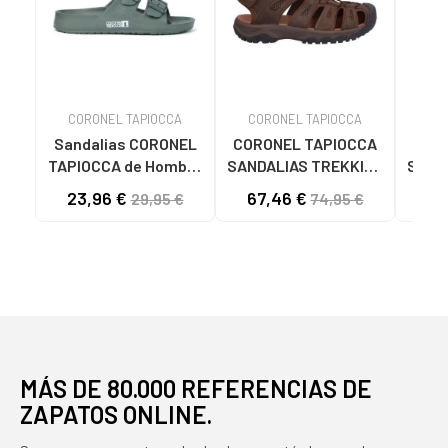
CORONEL TAPIOCCA
CORONEL TAPIOCCA
CO
Sandalias CORONEL
CORONEL TAPIOCCA
COR
TAPIOCCA de Hombre
SANDALIAS TREKKING
SAND
SANDALIAS DE
HOMBRE T846-8
HOMB
23,96 €
67,46 €
58
29,95 €
74,95 €
HOMBRE T615-6
MARRONMARRON
KAKIKAKI
MÁS DE 80.000 REFERENCIAS DE
ZAPATOS ONLINE.