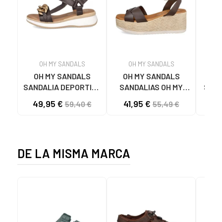
OH MY SANDALS
OH MY SANDALS
OH MY SANDALS
OH MY SANDALS
SANDALIA DEPORTIVA
SANDALIAS OH MY
SAND
5663 CON
SANDALS 5445 CON
49,95 €
41,95 €
47
59,40 €
55,49 €
ESLABONES MARRON
PLATAFORMA
MARRON
DE LA MISMA MARCA