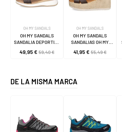
OH MY SANDALS
OH MY SANDALS
OH MY SANDALS
OH MY SANDALS
SANDALIA DEPORTIVA
SANDALIAS OH MY
SAND
5663 CON
SANDALS 5445 CON
49,95 €
41,95 €
47
59,40 €
55,49 €
ESLABONES MARRON
PLATAFORMA
MARRON
DE LA MISMA MARCA