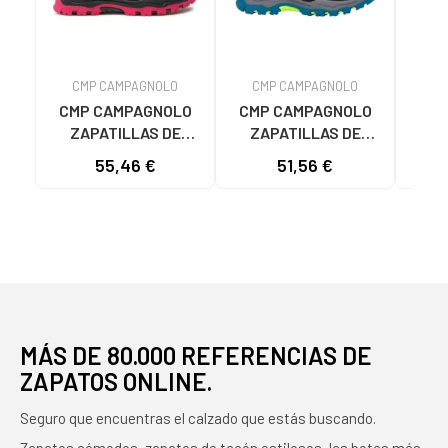
CMP CAMPAGNOLO
CMP CAMPAGNOLO
CM
CMP CAMPAGNOLO
CMP CAMPAGNOLO
CMP
ZAPATILLAS DE
ZAPATILLAS DE
ZA
TREKKING CMP
TREKKING CMP
55,46 €
51,56 €
CAMPAGNOLO PARA
CAMPAGNOLO PARA
CAM
NIÑOS - GRIS GRIS
NIÑOS UNISEX AZUL
NIÑ
AZUL
MÁS DE 80.000 REFERENCIAS DE
ZAPATOS ONLINE.
Seguro que encuentras el calzado que estás buscando.