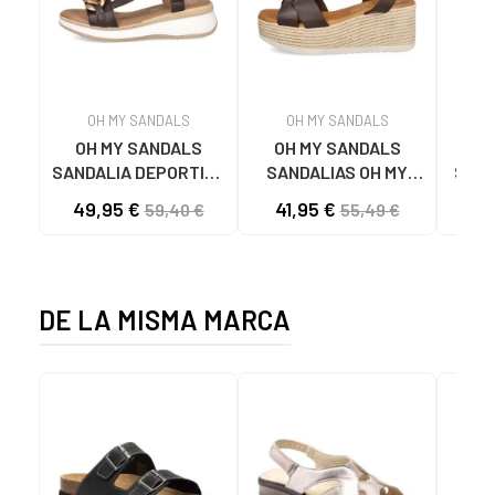
OH MY SANDALS
OH MY SANDALS
OH MY SANDALS
OH MY SANDALS
SANDALIA DEPORTIVA
SANDALIAS OH MY
SAND
5663 CON
SANDALS 5445 CON
49,95 €
41,95 €
47
59,40 €
55,49 €
ESLABONES MARRON
PLATAFORMA
MARRON
DE LA MISMA MARCA