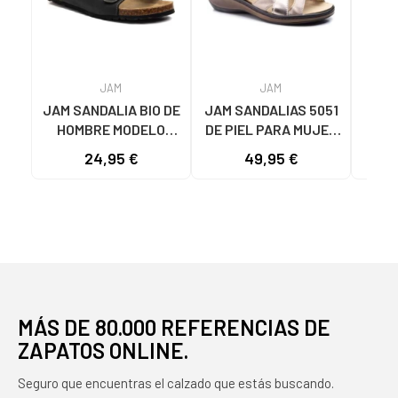
JAM
JAM
JAM SANDALIA BIO DE
JAM SANDALIAS 5051
JAM
HOMBRE MODELO
DE PIEL PARA MUJER
CUÑ
7378 EN PIEL CON
PLATEADO
C
24,95 €
49,95 €
HEBILLAS NEGRO
MÁS DE 80.000 REFERENCIAS DE
ZAPATOS ONLINE.
Seguro que encuentras el calzado que estás buscando.