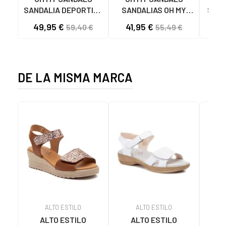
SANDALIA DEPORTIVA
SANDALIAS OH MY
SAND
5663 CON
SANDALS 5445 CON
49,95 €
41,95 €
47
59,40 €
55,49 €
ESLABONES MARRON
PLATAFORMA
MARRON
DE LA MISMA MARCA
ALTO ESTILO
ALTO ESTILO
ALTO ESTILO
ALTO ESTILO
A