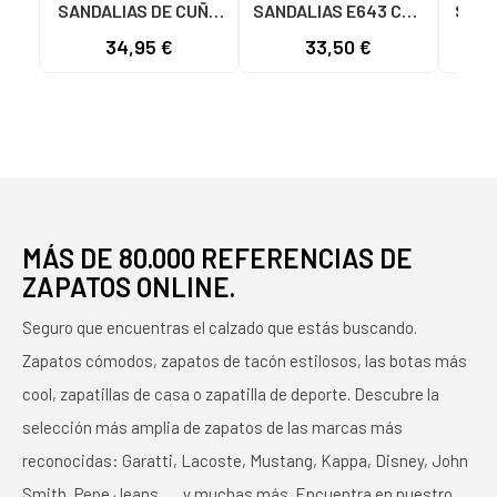
SANDALIAS DE CUÑA
SANDALIAS E643 CON
SAND
E647 CON CIERRE DE
VELCRO Y SUELA
MOD
34,95 €
33,50 €
VELCRO MARRóN
CONFORT BLANCO
MÁS DE 80.000 REFERENCIAS DE
ZAPATOS ONLINE.
Seguro que encuentras el calzado que estás buscando.
Zapatos cómodos, zapatos de tacón estilosos, las botas más
cool, zapatillas de casa o zapatilla de deporte. Descubre la
selección más amplia de zapatos de las marcas más
reconocidas: Garatti, Lacoste, Mustang, Kappa, Disney, John
Smith, Pepe Jeans, … y muchas más. Encuentra en nuestro