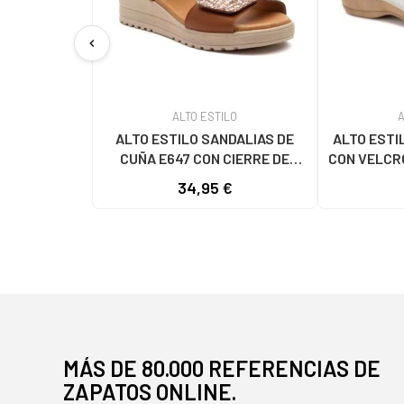
chevron_left
ALTO ESTILO
A
ALTO ESTILO SANDALIAS DE
ALTO ESTI
CUÑA E647 CON CIERRE DE
CON VELCR
VELCRO MARRóN
34,95 €
MÁS DE 80.000 REFERENCIAS DE
ZAPATOS ONLINE.