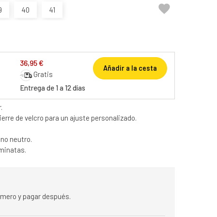

9
40
41
36,95 €
Añadir a la cesta
Gratis
Entrega de 1 a 12 días
.
rre de velcro para un ajuste personalizado.
ono neutro.
aminatas.
rimero y pagar después.