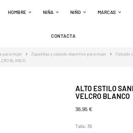
HOMBRE
NIÑA
NIÑO
MARCAS
CONTACTA
s para mujer
Zapatillas y calzado deportivo para mujer
Calzado d
ELCRO BLANCO
ALTO ESTILO SAN
VELCRO BLANCO
36,95 €
Talla: 36