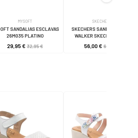
MYSOFT
SKECHERS
OFT SANDALIAS ESCLAVAS
SKECHERS SANDALIA D´LUX
26M035 PLATINO
WALKER SKECHERS KAKI
29,95 €
56,00 €
32,95 €
69,95 €