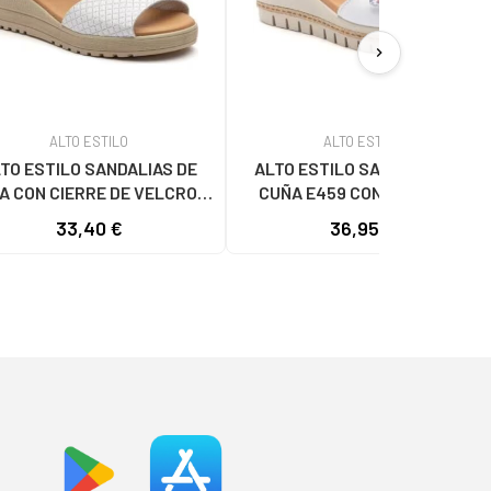
chevron_right
ALTO ESTILO
ALTO ESTILO
TO ESTILO SANDALIAS DE
ALTO ESTILO SANDALIAS DE
A CON CIERRE DE VELCRO Y
CUÑA E459 CON CIERRE DE
A GRABADA MODELO E649 B
VELCRO BLANCO
33,40 €
36,95 €