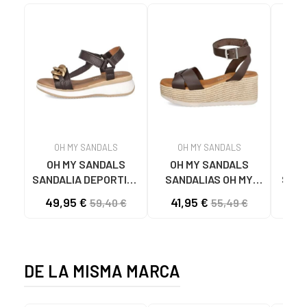
OH MY SANDALS
OH MY SANDALS
OH MY SANDALS
OH MY SANDALS
SANDALIA DEPORTIVA
SANDALIAS OH MY
SAND
5663 CON
SANDALS 5445 CON
49,95 €
41,95 €
47
59,40 €
55,49 €
ESLABONES MARRON
PLATAFORMA
MARRON
DE LA MISMA MARCA