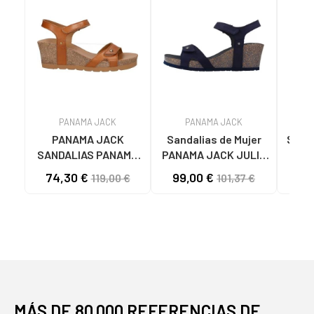
PANAMA JACK
PANAMA JACK
PANAMA JACK
Sandalias de Mujer
Sand
SANDALIAS PANAMA
PANAMA JACK JULIA
P
JACK JULIA B76 DE
BASICS B10 NOBUCK
STA
74,30 €
99,00 €
119,00 €
101,37 €
CUERO NAPA EN
MARINO
GR
COLOR BARK NAPA
B
CUERO - BARK
MÁS DE 80.000 REFERENCIAS DE