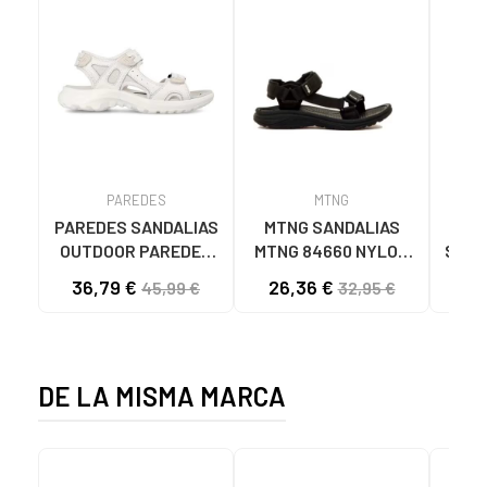
PAREDES
MTNG
PAREDES SANDALIAS
MTNG SANDALIAS
GE
OUTDOOR PAREDES
MTNG 84660 NYLON
STRA
BANYOTES MUJER
STRIPE NEGRO
CIE
36,79 €
26,36 €
54
45,99 €
32,95 €
BLANCO BLANCO
C56216 - NYLON
C4
STRIPE NEGRO
DE LA MISMA MARCA