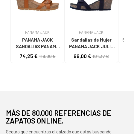
PANAMA JACK
PANAMA JACK
PANAMA JACK
Sandalias de Mujer
Sand
SANDALIAS PANAMA
PANAMA JACK JULIA
P
JACK JULIA B76 DE
BASICS B10 NOBUCK
STA
74,25 €
99,00 €
119,00 €
101,37 €
CUERO NAPA EN
MARINO
GR
COLOR BARK NAPA
B
CUERO - BARK
MÁS DE 80.000 REFERENCIAS DE
ZAPATOS ONLINE.
Seguro que encuentras el calzado que estás buscando.