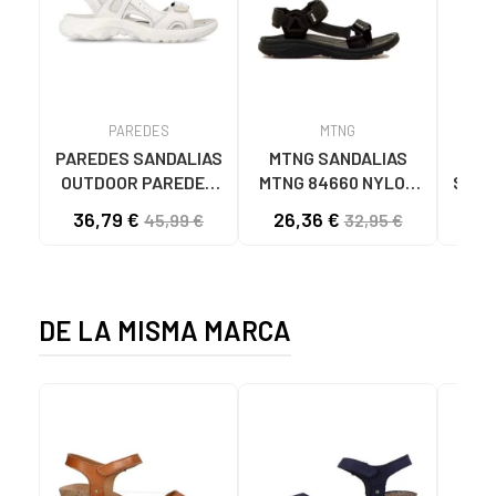
PAREDES
MTNG
PAREDES SANDALIAS
MTNG SANDALIAS
GE
OUTDOOR PAREDES
MTNG 84660 NYLON
STRA
BANYOTES MUJER
STRIPE NEGRO
CIE
36,79 €
26,36 €
54
45,99 €
32,95 €
BLANCO BLANCO
C56216 - NYLON
C4
STRIPE NEGRO
DE LA MISMA MARCA