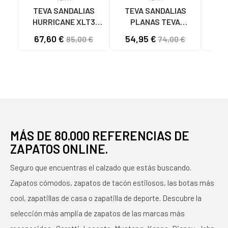
TEVA SANDALIAS
TEVA SANDALIAS
TE
HURRICANE XLT3
PLANAS TEVA
T
BRIGHT MULTI BRIGHT
1090969 PARA
UN
67,60 €
54,95 €
29
85,00 €
74,00 €
MULTI
MUJER, NEGRO NEGRO
MÁS DE 80.000 REFERENCIAS DE
ZAPATOS ONLINE.
Seguro que encuentras el calzado que estás buscando.
Zapatos cómodos, zapatos de tacón estilosos, las botas más
cool, zapatillas de casa o zapatilla de deporte. Descubre la
selección más amplia de zapatos de las marcas más