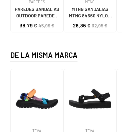
PAREDES
MTNG
PAREDES SANDALIAS
MTNG SANDALIAS
MT
OUTDOOR PAREDES
MTNG 84660 NYLON
84
BANYOTES MUJER
STRIPE NEGRO
C59
36,79 €
26,36 €
45,99 €
32,95 €
BLANCO BLANCO
C56216 - NYLON
STRIPE NEGRO
DE LA MISMA MARCA
TEVA
TEVA