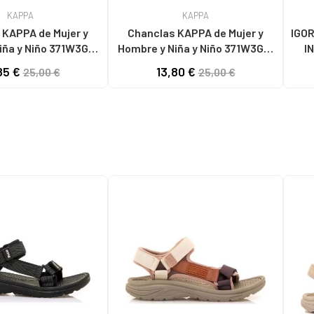
KAPPA
KAPPA
A de Mujer y
Chanclas KAPPA de Mujer y
IGO
iña y Niño 371W3GW
Hombre y Niña y Niño 371W3GW
I
- WHITE-
LOGO STEEVE A01 - WHITE-
85 €
13,80 €
25,00 €
25,00 €
BLACK
BLACK