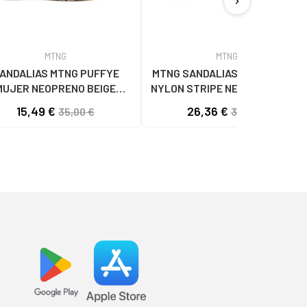
chevron_right
MTNG
MTNG
ANDALIAS MTNG PUFFYE
MTNG SANDALIAS MTNG 84660
MUJER NEOPRENO BEIGE
NYLON STRIPE NEGRO C56216 -
56 C60056 - PUFFYE BEIGE
NYLON STRIPE NEGRO
15,49 €
26,36 €
35,00 €
32,95 €
- NEOPRENE BEIGE