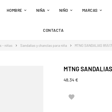
HOMBRE
NIÑA
NIÑO
MARCAS
CONTACTA
 - niñas
Sandalias y chanclas para niña
MTNG SANDALIAS 8551
MTNG SANDALIAS
48,34 €
