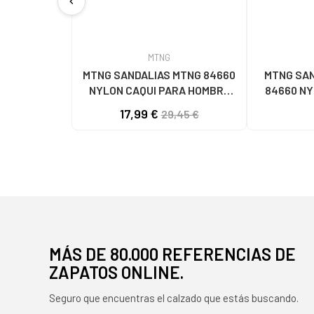
chevron_left
MTNG
MTNG SANDALIAS MTNG 84660
MTNG SAN
NYLON CAQUI PARA HOMBRE
84660 N
C59785 - - NYLON KAKY
C59810 - -
17,99 €
29,45 €
MÁS DE 80.000 REFERENCIAS DE
ZAPATOS ONLINE.
Seguro que encuentras el calzado que estás buscando.