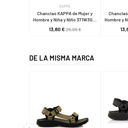
KAPPA
Chanclas KAPPA de Mujer y
Chanclas KAPP
Hombre y Niña y Niño 371W3GW
Hombre y N
LOGO STEEVE A0B - BLACK-
LOGO STEEVE A0J 
13,80 €
13,
25,00 €
WHITE
DE LA MISMA MARCA