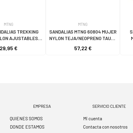
MTNG
MTNG
DALIAS TREKKING
SANDALIAS MTNG 60804 MUJER
S
YLON AJUSTABLES
NYLON TEJA/NEOPRENO TAUPE
 NYLON PRINT STRIP
C59615 - - NYLON TEJA -
C600
29,95 €
57,22 €
NEGRO
NEOPRENE TAUPE
EMPRESA
SERVICIO CLIENTE
QUIENES SOMOS
Mi cuenta
DONDE ESTAMOS
Contacta con nosotros