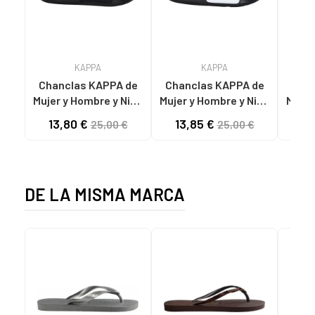
KAPPA
KAPPA
Chanclas KAPPA de
Chanclas KAPPA de
Chan
Mujer y Hombre y Niña
Mujer y Hombre y Niña
Mujer
y Niño 371W3GW LOGO
y Niño 371W3GW LOGO
y Niñ
13,80 €
13,85 €
13
25,00 €
25,00 €
STEEVE A0B - BLACK-
STEEVE A0J - WHITE-
STEEVE A01 -
WHITE
BLACK
DE LA MISMA MARCA