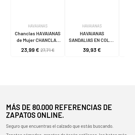
HAVAIANAS
HAVAIANAS
Chanclas HAVAIANAS
HAVAIANAS
Chan
de Mujer CHANCLAS
SANDALIAS EN COLOR
Ni
TOP TIRAS SILVER
MARRÓN PARA MUJER
ESCL
23,99 €
39,93 €
35
27,71 €
GREY VARIOS
GOL
COLORES
MÁS DE 80.000 REFERENCIAS DE
ZAPATOS ONLINE.
Seguro que encuentras el calzado que estás buscando.