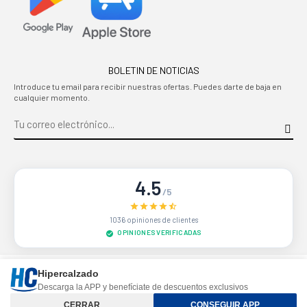
BOLETIN DE NOTICIAS
Introduce tu email para recibir nuestras ofertas. Puedes darte de baja en
cualquier momento.
4.5
/5
1036 opiniones de clientes
OPINIONES VERIFICADAS
Sitio protegido por reCAPTCHA.
Privacidad
-
Términos
Hipercalzado
Descarga la APP y benefíciate de descuentos exclusivos
Controle su privacidad
CERRAR
CONSEGUIR APP