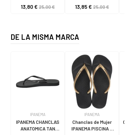
y Niño 371W3GW LOGO
y Niño 371W3GW LOGO
y Niñ
13,80 €
13,85 €
13
25,00 €
25,00 €
STEEVE A0B - BLACK-
STEEVE A0J - WHITE-
STEEVE A01 -
WHITE
BLACK
DE LA MISMA MARCA
IPANEMA
IPANEMA
IPANEMA CHANCLAS
Chanclas de Mujer
Chanc
ANATOMICA TAN
IPANEMA PISCINA Y
Muje