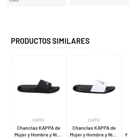
PRODUCTOS SIMILARES
KAPPA
KAPPA
Chanclas KAPPA de
Chanclas KAPPA de
Chan
Mujer y Hombre y Niña
Mujer y Hombre y Niña
Mujer