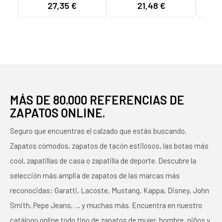
81030-20766 NEGRAS
PLAYA NEGRO Y
BRI
27,35 €
21,48 €
PARA MUJER NEGRO
DORADO
MÁS DE 80.000 REFERENCIAS DE
ZAPATOS ONLINE.
Seguro que encuentras el calzado que estás buscando.
Zapatos cómodos, zapatos de tacón estilosos, las botas más
cool, zapatillas de casa o zapatilla de deporte. Descubre la
selección más amplia de zapatos de las marcas más
reconocidas: Garatti, Lacoste, Mustang, Kappa, Disney, John
Smith, Pepe Jeans, … y muchas más. Encuentra en nuestro
catálogo online todo tipo de zapatos de mujer, hombre, niños y