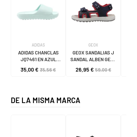
ADIDAS
GEOX
ADIDAS CHANCLAS
GEOX SANDALIAS J
Chan
JQ7461 EN AZUL
SANDAL ALBEN GEOX
Niñ
PARA UNISEX VERDE
C0735
M
35,00 €
26,95 €
14
35,56 €
59,00 €
MULTICOLOR
DE LA MISMA MARCA