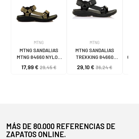
MTNG
MTNG
MTNG SANDALIAS
MTNG SANDALIAS
SA
MTNG 84660 NYLON
TREKKING 84660
6080
CAQUI PARA HOMBRE
NYLON AJUSTABLES
TE
17,99 €
29,10 €
29,45 €
36,24 €
C59785 - - NYLON
C59810 - - NYLON
TAU
KAKY
PRINT STRIP NEGRO
N
NE
MÁS DE 80.000 REFERENCIAS DE
ZAPATOS ONLINE.