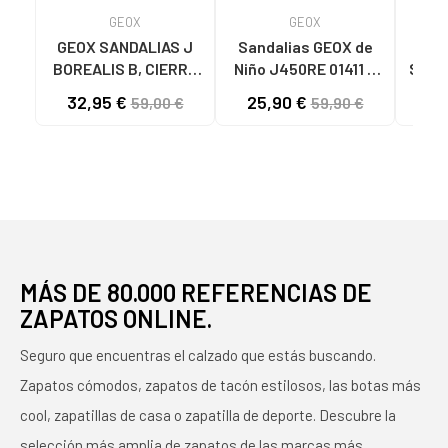
GEOX
GEOX
GEOX SANDALIAS J
Sandalias GEOX de
GE
BOREALIS B, CIERRE
Niño J450RE 01411 J
STRA
DE VELCRO C4189
BOREALIS LT BLUE-
CIE
32,95 €
25,90 €
54
59,00 €
59,90 €
NAVY C4228
C4
MÁS DE 80.000 REFERENCIAS DE
ZAPATOS ONLINE.
Seguro que encuentras el calzado que estás buscando.
Zapatos cómodos, zapatos de tacón estilosos, las botas más
cool, zapatillas de casa o zapatilla de deporte. Descubre la
selección más amplia de zapatos de las marcas más