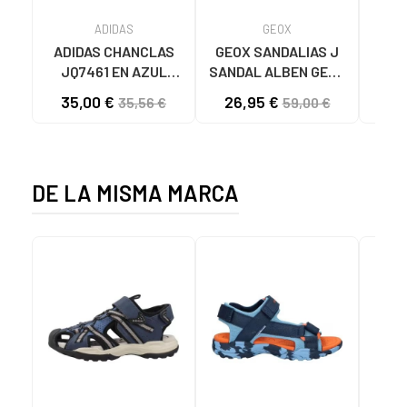
ADIDAS
GEOX
ADIDAS CHANCLAS
GEOX SANDALIAS J
Chan
JQ7461 EN AZUL
SANDAL ALBEN GEOX
Niñ
PARA UNISEX VERDE
C0735
M
35,00 €
26,95 €
14
35,56 €
59,00 €
MULTICOLOR
DE LA MISMA MARCA