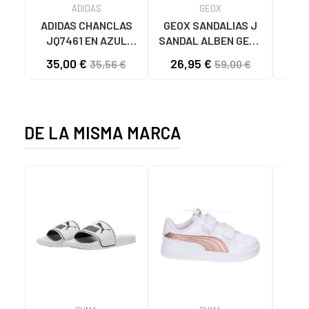
ADIDAS
GEOX
ADIDAS CHANCLAS
GEOX SANDALIAS J
Chan
JQ7461 EN AZUL
SANDAL ALBEN GEOX
Niñ
PARA UNISEX VERDE
C0735
M
35,00 €
26,95 €
14
35,56 €
59,00 €
MULTICOLOR
DE LA MISMA MARCA