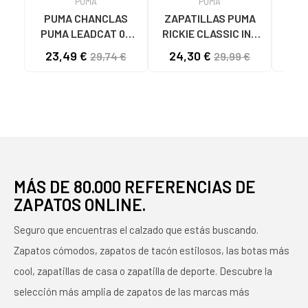
PUMA
PUMA
PUMA CHANCLAS
ZAPATILLAS PUMA
Zap
PUMA LEADCAT 02
RICKIE CLASSIC INF
MODELO 384139
04 BLANCO ROSA ORO
ZAP
23,49 €
24,30 €
34
29,74 €
29,99 €
BLANCAS 02 WHITE
- REF. 394254 04
RIC
BLANCO ROSA ORO
NIÑ
MÁS DE 80.000 REFERENCIAS DE
ZAPATOS ONLINE.
Seguro que encuentras el calzado que estás buscando.
Zapatos cómodos, zapatos de tacón estilosos, las botas más
cool, zapatillas de casa o zapatilla de deporte. Descubre la
selección más amplia de zapatos de las marcas más