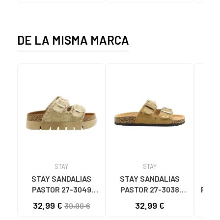
1001S SOLID BLACK
1001S BLACK SOLID
DE LA MISMA MARCA
STAY
STAY
STAY SANDALIAS
STAY SANDALIAS
ST
PASTOR 27-3049
PASTOR 27-3038
PAST
CAMEL
CAMEL 1185931
32,99 €
32,99 €
39,99 €