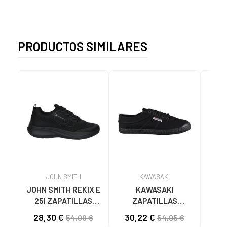
PRODUCTOS SIMILARES
JOHN SMITH
KAWASAKI
JOHN SMITH REKIX E
KAWASAKI
MUNI
25I ZAPATILLAS
ZAPATILLAS
L
CASUAL HOMBRE
KAWASAKI ORIGINAL
B
28,30 €
30,22 €
58
54,00 €
54,95 €
NEGRO NEGRO
CANVAS K192495
MA